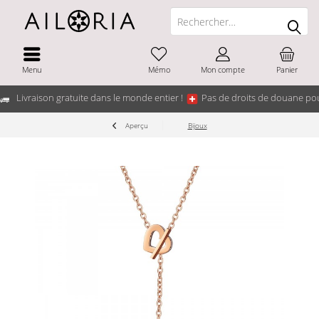
Menu
Mémo
Mon compte
Panier
Livraison gratuite dans le monde entier !
Pas de droits de douane pou
Aperçu
Bijoux