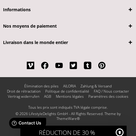
Informations
Nos moyens de paiement
Livraison dans le monde entier
Élimination des piles
AILORIA
Zahlung & Versand
Droit de rétractation
Politique de confidentialité
FAQ / Nous contacter
Vertrag widerrufen
AGB
Mentions légales
Paramètres des cookies
Tous les prix sont indiqués TVA légale comprise.
© 2026 LifestyleDelights GmbH - All Rights Reserved. Theme by
ThemeWare®
RÉDUCTION DE 30 %