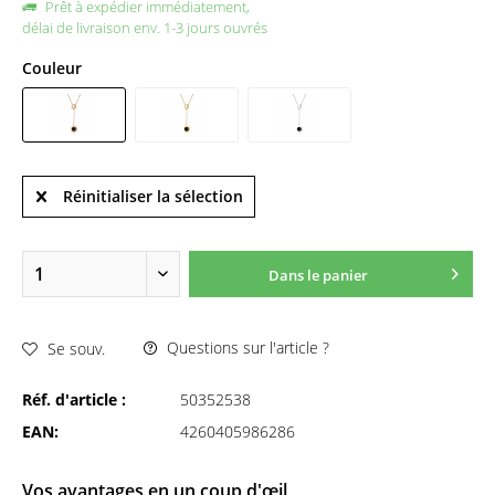
Prêt à expédier immédiatement,
délai de livraison env. 1-3 jours ouvrés
Couleur
Réinitialiser la sélection
Dans le panier
Questions sur l'article ?
Se souv.
Réf. d'article :
50352538
EAN:
4260405986286
Vos avantages en un coup d'œil