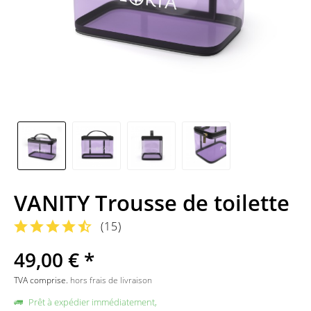
VANITY Trousse de toilette
(
15
)
49,00 € *
TVA comprise.
hors frais de livraison
Prêt à expédier immédiatement,