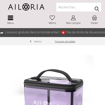
Menu
Mémo
Mon compte
Panier
Livraison gratuite dans le monde entier !
Pas de droits de douane pou
Aperçu
Trousses de toilette