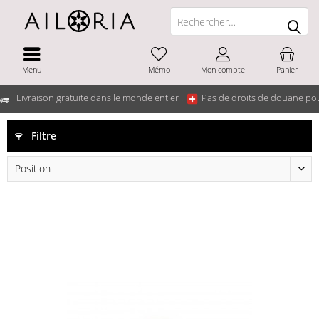
Menu
Mémo
Mon compte
Panier
Livraison gratuite dans le monde entier !
Pas de droits de douane pou
Filtre