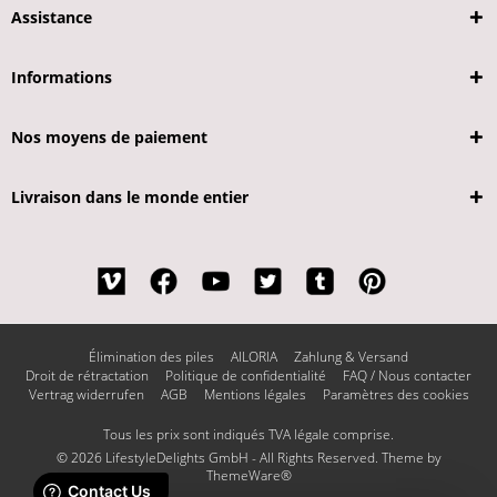
Assistance
Informations
Nos moyens de paiement
Livraison dans le monde entier
Élimination des piles
AILORIA
Zahlung & Versand
Droit de rétractation
Politique de confidentialité
FAQ / Nous contacter
Vertrag widerrufen
AGB
Mentions légales
Paramètres des cookies
Tous les prix sont indiqués TVA légale comprise.
© 2026 LifestyleDelights GmbH - All Rights Reserved. Theme by
ThemeWare®