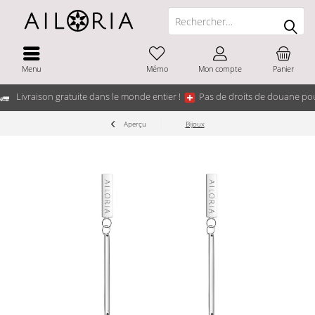
Menu
Mémo
Mon compte
Panier
Livraison gratuite dans le monde entier !
Pas de droits de douane pou
Aperçu
Bijoux