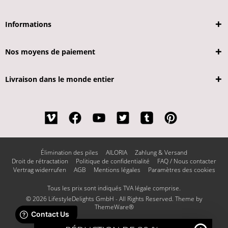
Informations
Nos moyens de paiement
Livraison dans le monde entier
Élimination des piles
AILORIA
Zahlung & Versand
Droit de rétractation
Politique de confidentialité
FAQ / Nous contacter
Vertrag widerrufen
AGB
Mentions légales
Paramètres des cookies
Tous les prix sont indiqués TVA légale comprise.
© 2026 LifestyleDelights GmbH - All Rights Reserved. Theme by
ThemeWare®