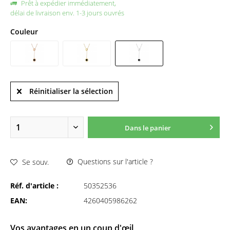
Prêt à expédier immédiatement,
délai de livraison env. 1-3 jours ouvrés
Couleur
Réinitialiser la sélection
Dans le panier
Questions sur l'article ?
Se souv.
Réf. d'article :
50352536
EAN:
4260405986262
Vos avantages en un coup d'œil