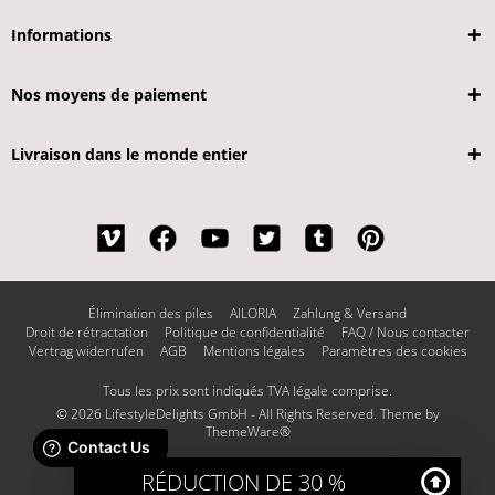
Informations
Nos moyens de paiement
Livraison dans le monde entier
Élimination des piles
AILORIA
Zahlung & Versand
Droit de rétractation
Politique de confidentialité
FAQ / Nous contacter
Vertrag widerrufen
AGB
Mentions légales
Paramètres des cookies
Tous les prix sont indiqués TVA légale comprise.
© 2026 LifestyleDelights GmbH - All Rights Reserved. Theme by
ThemeWare®
RÉDUCTION DE 30 %