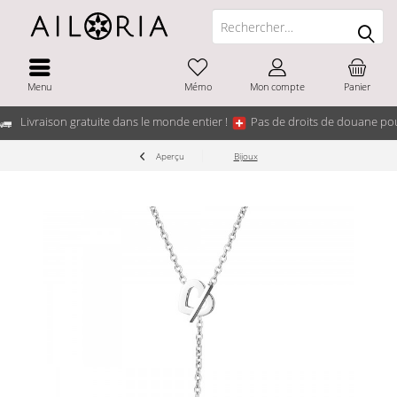
Menu
Mémo
Mon compte
Panier
Livraison gratuite dans le monde entier !
Pas de droits de douane pou
Aperçu
Bijoux