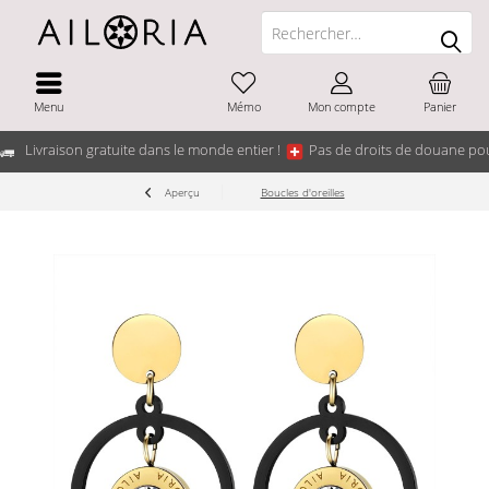
Menu
Mémo
Mon compte
Panier
Livraison gratuite dans le monde entier !
Pas de droits de douane pou
Aperçu
Boucles d'oreilles