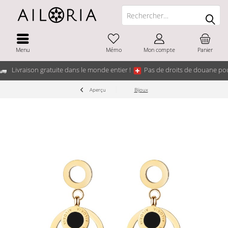
Menu
Mémo
Mon compte
Panier
Livraison gratuite dans le monde entier !
Pas de droits de douane pou
Aperçu
Bijoux