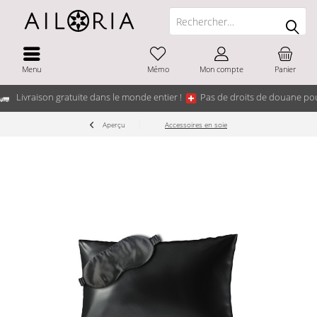
Menu
Mémo
Mon compte
Panier
Livraison gratuite dans le monde entier !
Pas de droits de douane pou
Aperçu
Accessoires en soie