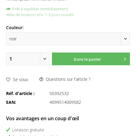
Prêt à expédier immédiatement,
délai de livraison env. 1-3 jours ouvrés
Couleur:
Dans le panier
Questions sur l'article ?
Se souv.
Réf. d'article :
50392532
EAN:
4099514009582
Vos avantages en un coup d'œil
Livraison gratuite