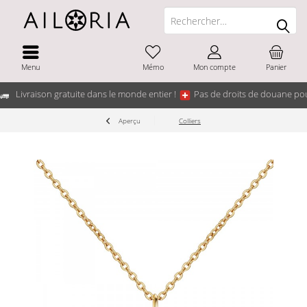
Menu
Mémo
Mon compte
Panier
Livraison gratuite dans le monde entier !
Pas de droits de douane pou
Aperçu
Colliers