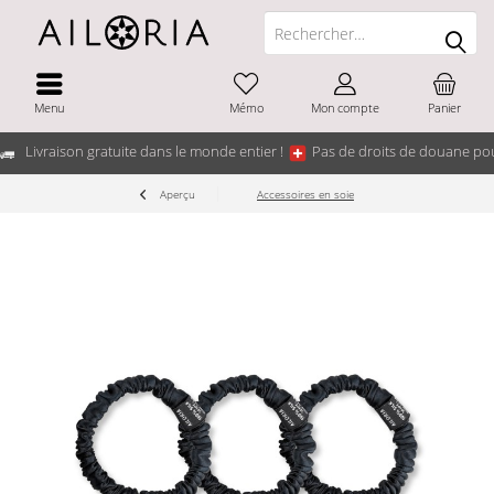
Menu
Mémo
Mon compte
Panier
Livraison gratuite dans le monde entier !
Pas de droits de douane pou
Aperçu
Accessoires en soie