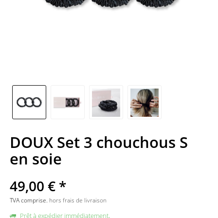
DOUX Set 3 chouchous S
en soie
49,00 € *
TVA comprise.
hors frais de livraison
Prêt à expédier immédiatement,