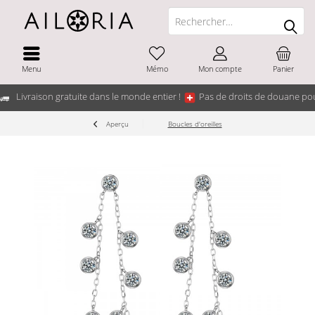
Menu
Mémo
Mon compte
Panier
Livraison gratuite dans le monde entier !
Pas de droits de douane pou
Aperçu
Boucles d'oreilles