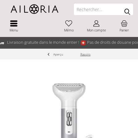
Menu
Mémo
Mon compte
Panier
Livraison gratuite dans le monde entier !
Pas de droits de douane pou
Aperçu
Rasoirs