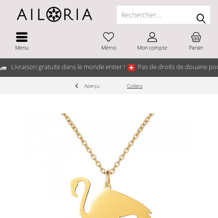
Menu
Mémo
Mon compte
Panier
Livraison gratuite dans le monde entier !
Pas de droits de douane pou
Aperçu
Colliers