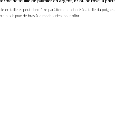
orme de feuille de palmier en argent, or ou or rose, à por
ble en taille et peut donc être parfaitement adapté à la taille du poignet
le aux bijoux de bras à la mode - idéal pour offrir.