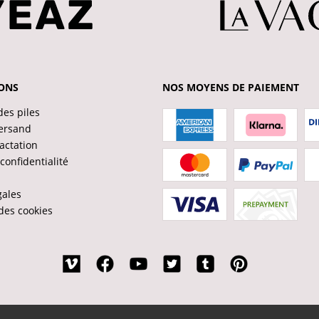
ONS
NOS MOYENS DE PAIEMENT
des piles
ersand
ractation
confidentialité
gales
des cookies