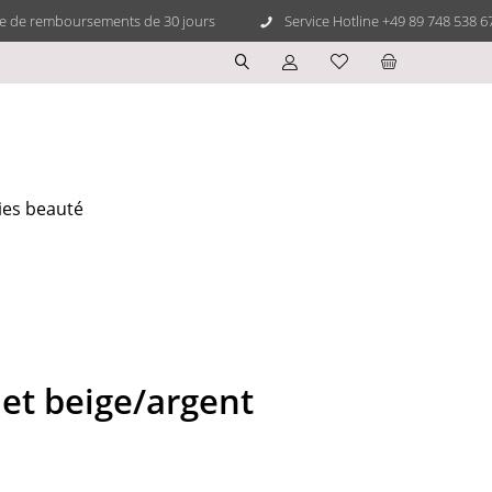
ie de remboursements de 30 jours
Service Hotline +49 89 748 538 6
ies beauté
et beige/argent