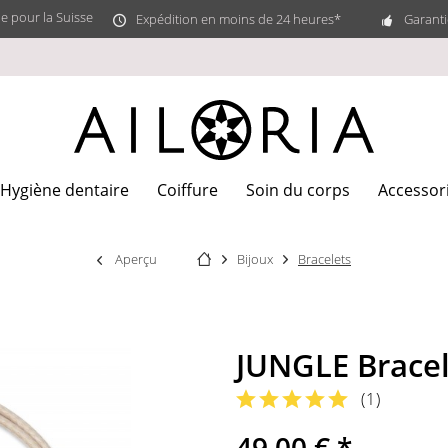
e pour la Suisse
Expédition en moins de 24 heures*
Garant
Hygiène dentaire
Coiffure
Soin du corps
Accessor
Aperçu
Bijoux
Bracelets
JUNGLE Bracel
(
1
)
49,00 € *