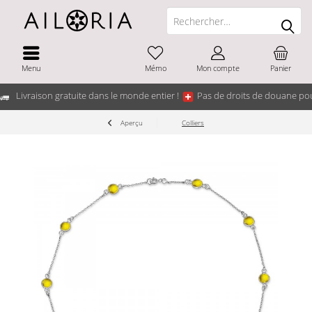
Menu
Mémo
Mon compte
Panier
Livraison gratuite dans le monde entier !
Pas de droits de douane pou
Aperçu
Colliers