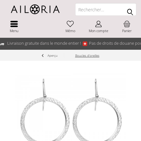
Menu
Mémo
Mon compte
Panier
Livraison gratuite dans le monde entier !
Pas de droits de douane pou
Aperçu
Boucles d'oreilles