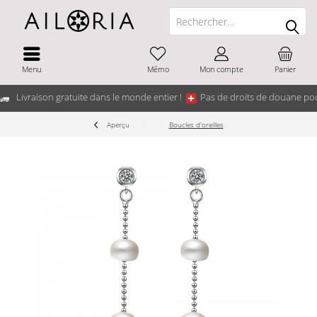
Menu
Mémo
Mon compte
Panier
Livraison gratuite dans le monde entier !
Pas de droits de douane pou
Aperçu
Boucles d'oreilles