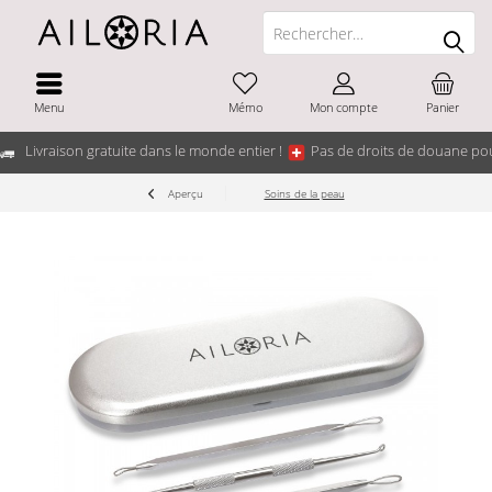
Menu
Mémo
Mon compte
Panier
Livraison gratuite dans le monde entier !
Pas de droits de douane pou
Aperçu
Soins de la peau