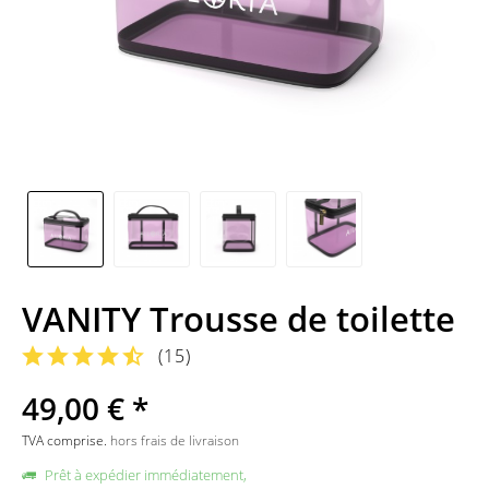
VANITY Trousse de toilette
(
15
)
49,00 € *
TVA comprise.
hors frais de livraison
Prêt à expédier immédiatement,