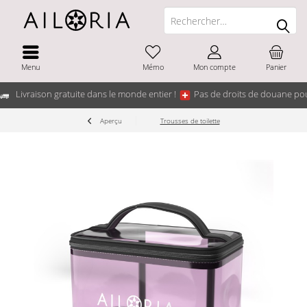
Menu
Mémo
Mon compte
Panier
Livraison gratuite dans le monde entier !
Pas de droits de douane pou
Aperçu
Trousses de toilette