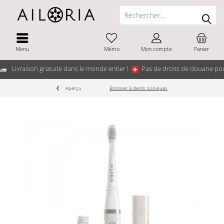
Menu
Mémo
Mon compte
Panier
Livraison gratuite dans le monde entier !
Pas de droits de douane pou
Aperçu
Brosses à dents soniques