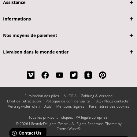
Assistance
Informations
Nos moyens de paiement
Livraison dans le monde entier
Élimination des piles
AILORIA
Zahlung & Versand
Droit de rétractation
Politique de confidentialité
FAQ / Nous contacter
Vertrag widerrufen
AGB
Mentions légales
Paramètres des cookies
Tous les prix sont indiqués TVA légale comprise.
© 2026 LifestyleDelights GmbH - All Rights Reserved. Theme by
ThemeWare®