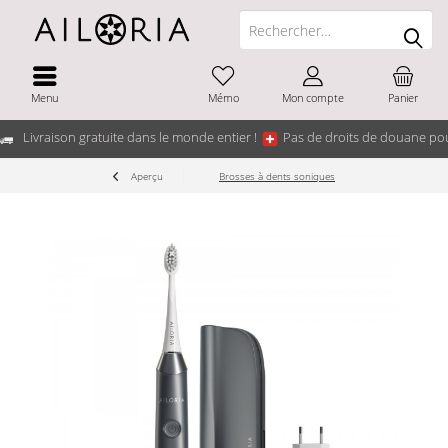
Menu
Mémo
Mon compte
Panier
Livraison gratuite dans le monde entier !
Pas de droits de douane pou
Aperçu
Brosses à dents soniques