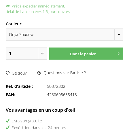
Prêt à expédier immédiatement,
délai de livraison env. 1-3 jours ouvrés
Couleur:
Dans le panier
Questions sur l'article ?
Se souv.
Réf. d'article :
50372302
EAN:
4260695635413
Vos avantages en un coup d'œil
Livraison gratuite
Expédition dans les 24 heures