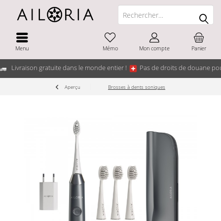
Menu
Mémo
Mon compte
Panier
Livraison gratuite dans le monde entier !
Pas de droits de douane pou
Aperçu
Brosses à dents soniques