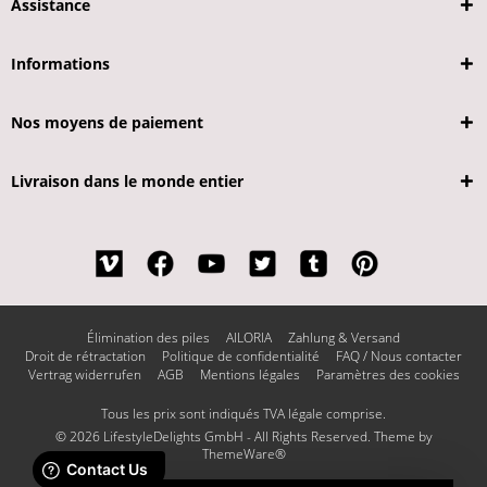
Assistance
Informations
Nos moyens de paiement
Livraison dans le monde entier
Élimination des piles
AILORIA
Zahlung & Versand
Droit de rétractation
Politique de confidentialité
FAQ / Nous contacter
Vertrag widerrufen
AGB
Mentions légales
Paramètres des cookies
Tous les prix sont indiqués TVA légale comprise.
© 2026 LifestyleDelights GmbH - All Rights Reserved. Theme by
ThemeWare®