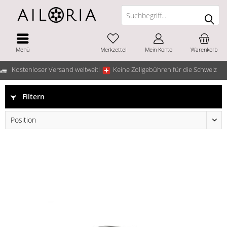
Menü
Merkzettel
Mein Konto
Warenkorb
Kostenloser Versand weltweit!
Keine Zollgebühren für die Schweiz
Filtern