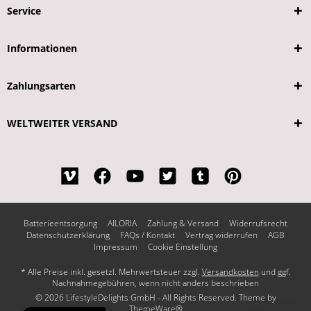
Service
Informationen
Zahlungsarten
WELTWEITER VERSAND
Batterieentsorgung
AILORIA
Zahlung & Versand
Widerrufsrecht
Datenschutzerklärung
FAQs / Kontakt
Vertrag widerrufen
AGB
Impressum
Cookie Einstellung
* Alle Preise inkl. gesetzl. Mehrwertsteuer zzgl.
Versandkosten
und ggf.
Nachnahmegebühren, wenn nicht anders beschrieben
© 2026 LifestyleDelights GmbH - All Rights Reserved. Theme by
ThemeWare®