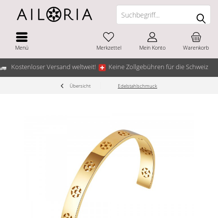
Menü
Merkzettel
Mein Konto
Warenkorb
Kostenloser Versand weltweit!
Keine Zollgebühren für die Schweiz
Übersicht
Edelstahlschmuck