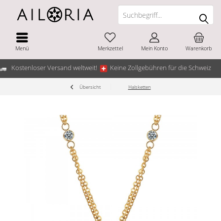
Menü
Merkzettel
Mein Konto
Warenkorb
Kostenloser Versand weltweit!
Keine Zollgebühren für die Schweiz
Übersicht
Halsketten