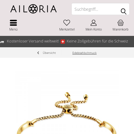
Menü
Merkzettel
Mein Konto
Warenkorb
Kostenloser Versand weltweit!
Keine Zollgebühren für die Schweiz
Übersicht
Edelstahlschmuck