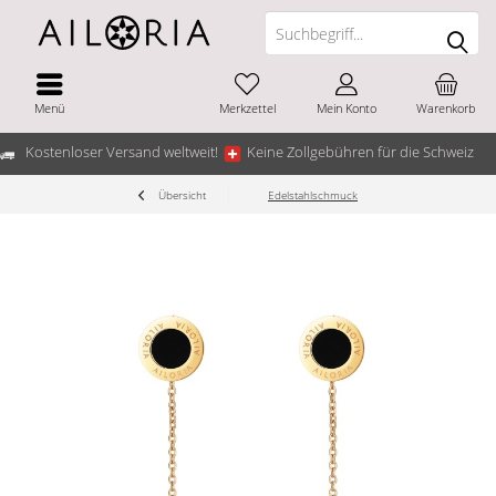
Menü
Merkzettel
Mein Konto
Warenkorb
Kostenloser Versand weltweit!
Keine Zollgebühren für die Schweiz
Übersicht
Edelstahlschmuck