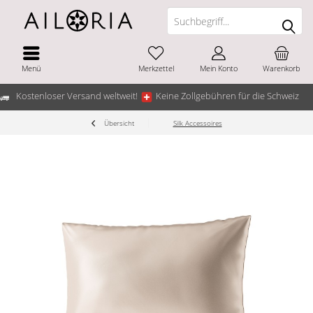
Menü
Merkzettel
Mein Konto
Warenkorb
Kostenloser Versand weltweit!
Keine Zollgebühren für die Schweiz
Übersicht
Silk Accessoires