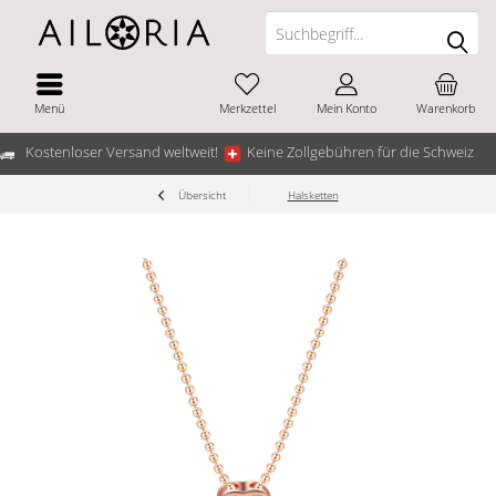
Menü
Merkzettel
Mein Konto
Warenkorb
Kostenloser Versand weltweit!
Keine Zollgebühren für die Schweiz
Übersicht
Halsketten