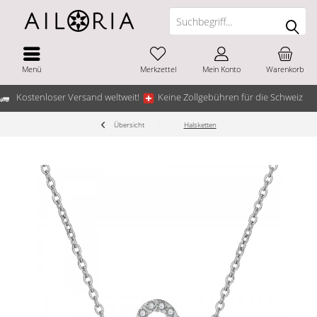
Menü
Merkzettel
Mein Konto
Warenkorb
Kostenloser Versand weltweit!
Keine Zollgebühren für die Schweiz
Übersicht
Halsketten