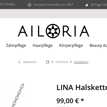
die Schweiz
Versand innerhalb von 24h*
30 Tage Gel
Zahnpflege
Haarpflege
Körperpflege
Beauty Ac
Übersicht
Schmuck
Halsketten
LINA Halskett
99,00 € *