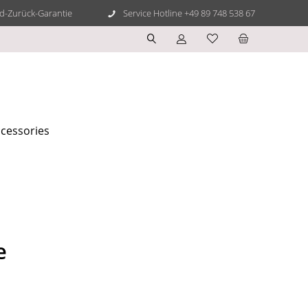
d-Zurück-Garantie
Service Hotline +49 89 748 538 67
cessories
e