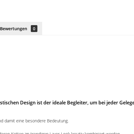
Bewertungen
0
stischen Design ist der ideale Begleiter, um bei jeder Gel
und damit eine besondere Bedeutung.
eren Ketten im trendigen Layer-Look kreativ kombiniert werden.