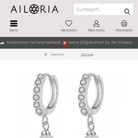
Menü
Merkzettel
Mein Konto
Warenkorb
Kostenloser Versand weltweit!
Keine Zollgebühren für die Schweiz
Übersicht
Ohrringe