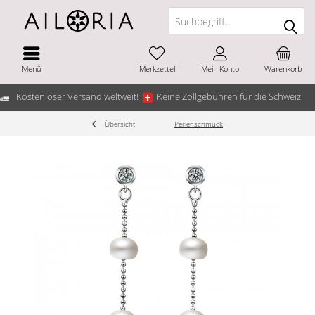
Menü
Merkzettel
Mein Konto
Warenkorb
Kostenloser Versand weltweit!
Keine Zollgebühren für die Schweiz
Übersicht
Perlenschmuck