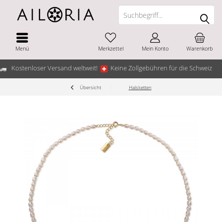
Menü
Merkzettel
Mein Konto
Warenkorb
Kostenloser Versand weltweit!
Keine Zollgebühren für die Schweiz
Übersicht
Halsketten