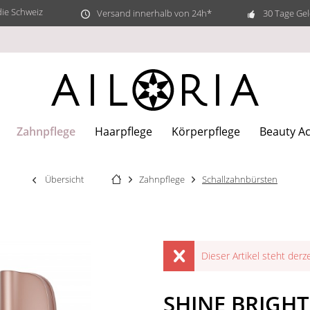
die Schweiz
Versand innerhalb von 24h*
30 Tage Gel
Zahnpflege
Haarpflege
Körperpflege
Beauty Ac
Übersicht
Zahnpflege
Schallzahnbürsten
Dieser Artikel steht derz
SHINE BRIGHT