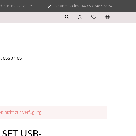
d-Zurück-Garantie
Service Hotline +49 89 748 538 67
cessories
eit nicht zur Verfügung!
 SET USB-