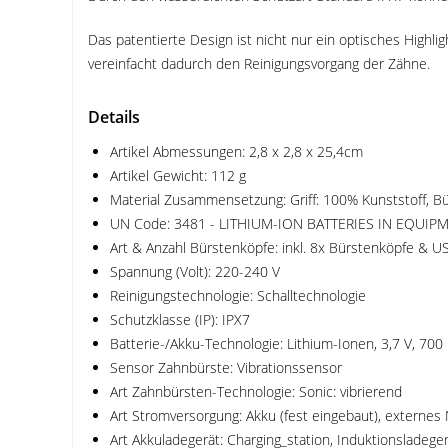
Das patentierte Design ist nicht nur ein optisches High
vereinfacht dadurch den Reinigungsvorgang der Zähne.
Details
Artikel Abmessungen: 2,8 x 2,8 x 25,4cm
Artikel Gewicht: 112 g
Material Zusammensetzung: Griff: 100% Kunststoff, B
UN Code: 3481 - LITHIUM-ION BATTERIES IN EQUIP
Art & Anzahl Bürstenköpfe: inkl. 8x Bürstenköpfe & U
Spannung (Volt): 220-240 V
Reinigungstechnologie: Schalltechnologie
Schutzklasse (IP): IPX7
Batterie-/Akku-Technologie: Lithium-Ionen, 3,7 V, 70
Sensor Zahnbürste: Vibrationssensor
Art Zahnbürsten-Technologie: Sonic: vibrierend
Art Stromversorgung: Akku (fest eingebaut), externes 
Art Akkuladegerät: Charging_station, Induktionsladege