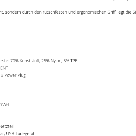
light, sondern durch den rutschfesten und ergonomischen Griff liegt d
ürste: 70% Kunststoff, 25% Nylon, 5% TPE
MENT
SB Power Plug
0 mAH
Netzteil
rät, USB-Ladegerät