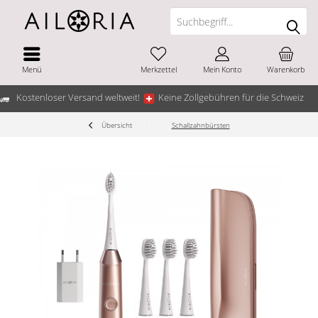
Menü
Merkzettel
Mein Konto
Warenkorb
Kostenloser Versand weltweit!
Keine Zollgebühren für die Schweiz
Übersicht
Schallzahnbürsten