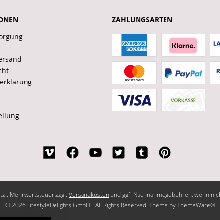
ONEN
ZAHLUNGSARTEN
sorgung
ersand
cht
erklärung
ellung
setzl. Mehrwertsteuer zzgl.
Versandkosten
und ggf. Nachnahmegebühren, wenn nich
© 2026 LifestyleDelights GmbH - All Rights Reserved. Theme by
ThemeWare®