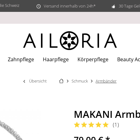
die Schweiz
Versand innerhalb von 24h*
30 Tage Gel
Zahnpflege
Haarpflege
Körperpflege
Beauty Ac
Übersicht
Schmuck
Armbänder
MAKANI Armba
(
1
)
79,00 € *