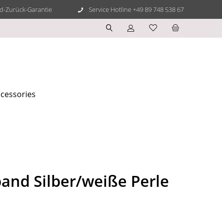
d-Zurück-Garantie
Service Hotline +49 89 748 538 67
cessories
nd Silber/weiße Perle